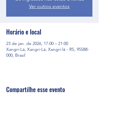
Ver outros eventos
Horário e local
23 de jan. de 2026, 17:00 – 21:00
Xangri-Lá, Xangri-Lá, Xangri-lá - RS, 95588-
000, Brasil
Compartilhe esse evento
firs@firs.org.br