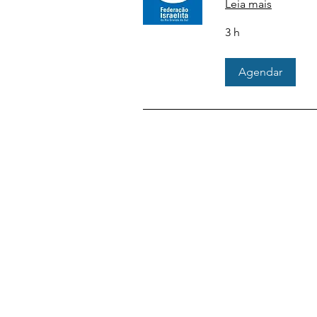
Leia mais
3 h
Agendar