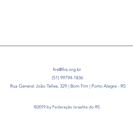
firs@firs.org.br
(51) 99794-1836
Rua General João Telles, 329 | Bom Fim | Porto Alegre - RS
©2019 by Federação Israelita do RS.