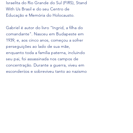
Israelita do Rio Grande do Sul (FIRS), Stand 
With Us Brasil e do seu Centro de 
Educação e Memória do Holocausto.
Gabriel é autor do livro "Ingrid, a filha do 
comandante". Nasceu em Budapeste em 
1939, e, aos cinco anos, começou a sofrer 
perseguições ao lado de sua mãe, 
enquanto toda a família paterna, incluindo 
seu pai, foi assassinada nos campos de 
concentração. Durante a guerra, viveu em 
esconderijos e sobreviveu tanto ao nazismo 
quanto ao comunismo. Na década de 1950, 
imigrou para o Brasil com sua mãe.
Compartilhe esse evento