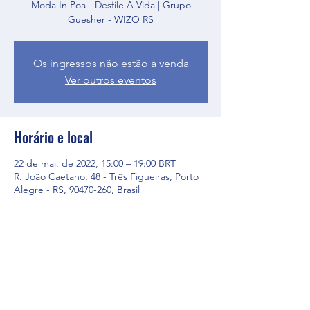
Moda In Poa - Desfile A Vida | Grupo
Guesher - WIZO RS
Os ingressos não estão à venda
Ver outros eventos
Horário e local
22 de mai. de 2022, 15:00 – 19:00 BRT
R. João Caetano, 48 - Três Figueiras, Porto
Alegre - RS, 90470-260, Brasil
Compartilhe esse evento