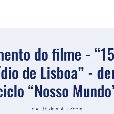
ento do filme - “1
dio de Lisboa” - de
ciclo “Nosso Mundo
qua., 01 de mai.
  |  
Zoom