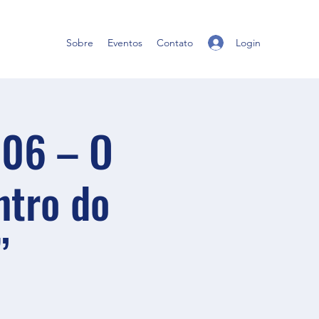
Login
Sobre
Eventos
Contato
506 – O
ntro do
”