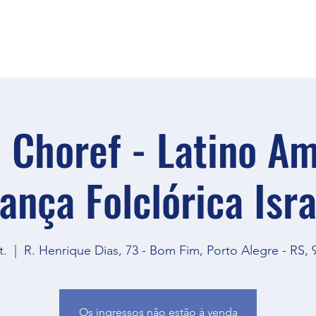
l Choref - Latino A
ança Folclórica Isra
t.
  |  
R. Henrique Dias, 73 - Bom Fim, Porto Alegre - RS, 9
Os ingressos não estão à venda