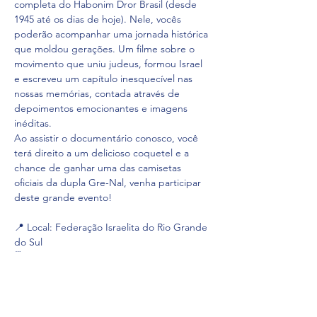
completa do Habonim Dror Brasil (desde 
1945 até os dias de hoje). Nele, vocês 
poderão acompanhar uma jornada histórica 
que moldou gerações. Um filme sobre o 
movimento que uniu judeus, formou Israel 
e escreveu um capítulo inesquecível nas 
nossas memórias, contada através de 
depoimentos emocionantes e imagens 
inéditas.
Ao assistir o documentário conosco, você 
terá direito a um delicioso coquetel e a 
chance de ganhar uma das camisetas 
oficiais da dupla Gre-Nal, venha participar 
deste grande evento!
📍 Local: Federação Israelita do Rio Grande 
do Sul
🗓️ Data: 19.03
🕢 Horário: 19h30
Mostrar mais