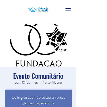
Evento Comunitário
qui., 07 de mar.
  |  
Porto Alegre
Os ingressos não estão à venda
Ver outros eventos