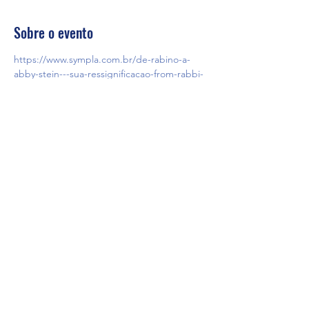
Sobre o evento
https://www.sympla.com.br/de-rabino-a-
abby-stein---sua-ressignificacao-from-rabbi-
to-abby-stein---her-reassignment__927445?
token=8d3c3a97e2ffb6c087e9a5d871049ccb
Compartilhe esse evento
firs@firs.org.br
(51) 99794-1836
Rua General João Telles, 329 | Bom Fim | Porto