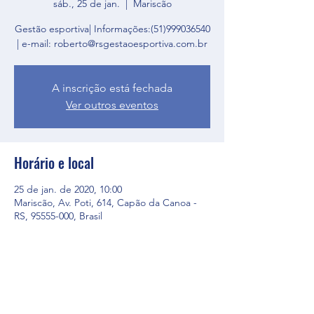
sáb., 25 de jan.
  |  
Mariscão
Gestão esportiva| Informações:(51)999036540
| e-mail: roberto@rsgestaoesportiva.com.br
A inscrição está fechada
Ver outros eventos
Horário e local
25 de jan. de 2020, 10:00
Mariscão, Av. Poti, 614, Capão da Canoa -
RS, 95555-000, Brasil
Compartilhe esse evento