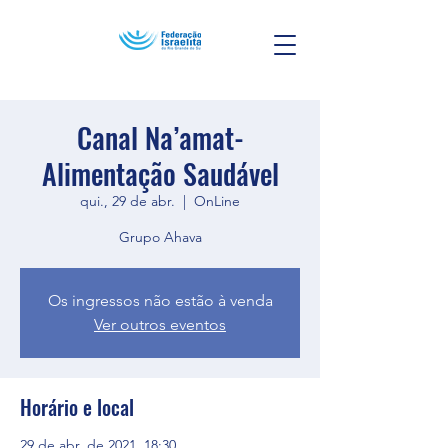
Canal Na’amat-
Alimentação Saudável
qui., 29 de abr.
  |  
OnLine
Grupo Ahava
Os ingressos não estão à venda
Ver outros eventos
Horário e local
29 de abr. de 2021, 18:30