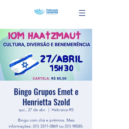
Bingo Grupos Emet e
Henrietta Szold
qui., 27 de abr.
  |  
Hebraica-RS
Bingo com chá e prêmios. Mais
informações: (51) 3311-0869 ou (51) 98585-