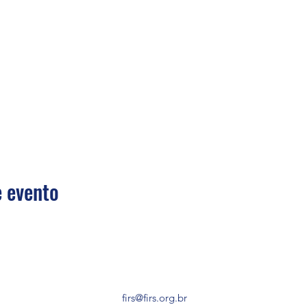
 evento
firs@firs.org.br