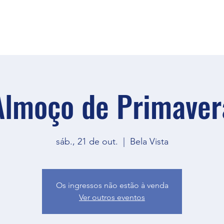
Almoço de Primaver
sáb., 21 de out.
  |  
Bela Vista
Os ingressos não estão à venda
Ver outros eventos